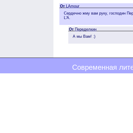
От
LAmour
Сердечно жму вам руку, господин Пе
L'A.
От
Переделкин
А мы Вам! :)
Современная лите