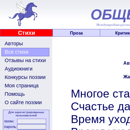
ОБЩ
Международная русскоя
Стихи
Проза
Критик
Авторы
Все стихи
Отзывы на стихи
Ав
Аудиокниги
Жа
Конкурсы поэзии
Моя страница
Многое ст
Помощь
О сайте поэзии
Счастье д
Для зарегистрированных
Время уход
пользователей
логин:
пароль: