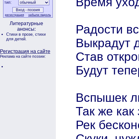
Время ухо
тип:
регистрация
забыли пароль
Литературные
Радости вс
анонсы:
Стихи в прозе,
стихи
Выкрадут д
для детей.
Регистрация на сайте
Став откр
Реклама на сайте поэзии:
Будут тепе
Вспышек л
Так же как
Рек бескон
Скуки, нуж