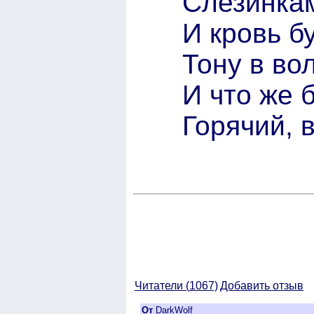
Слезинка
И кровь бу
Тону в во
И что же 
Горячий, 
Читатели (
1067)
Добавить отзыв
От
DarkWolf