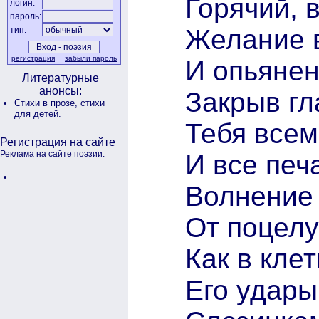
Горячий, 
логин:
пароль:
Желание в
тип:
регистрация
забыли пароль
И опьянен
Литературные
анонсы:
Закрыв гл
Стихи в прозе,
стихи
для детей.
Тебя всем
Регистрация на сайте
Реклама на сайте поэзии:
И все печ
Волнение 
От поцелу
Как в клет
Его удары