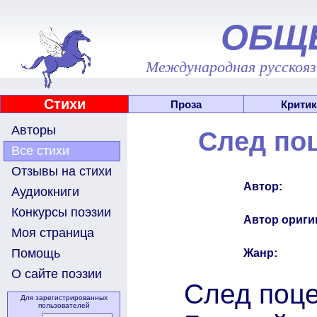
ОБЩ
Международная русскоязы
Стихи
Проза
Критик
Авторы
След поц
Все стихи
Отзывы на стихи
Автор:
Аудиокниги
Конкурсы поэзии
Автор ориги
Моя страница
Помощь
Жанр:
О сайте поэзии
След поце
Для зарегистрированных
пользователей