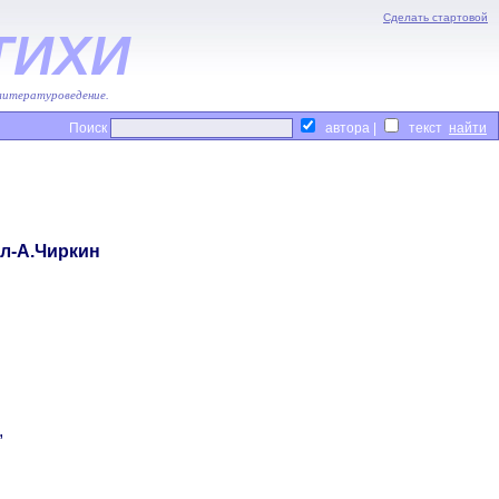
Сделать стартовой
ТИХИ
 литературоведение.
Поиск
автора |
текст
ал-А.Чиркин
,