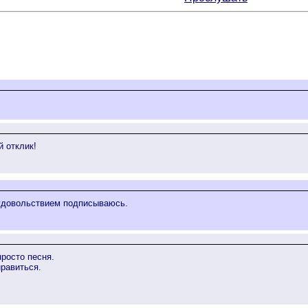
й отклик!
 удовольствием подписываюсь.
просто песня.
нравиться.