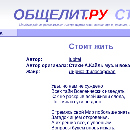
ОБЩЕЛИТ
.РУ
С
Международная русскоязычная литературная сеть: поэзия, проза, критика,
а
Стоит жить
Автор:
lubitel
Автор оригинала:
Стихи-А.Кайль муз. и вок
Жанр:
Лирика философская
Увы, но нам не суждено
Всех тайн Вселенческих изведать,
Как не раскрыв всей жизни следа,
Постичь и сути не дано.
Стремясь свой Мир побольше знать
Загадок ищем откровенья.
А их решив все, с упоеньем
Вопросы будем вновь искать.