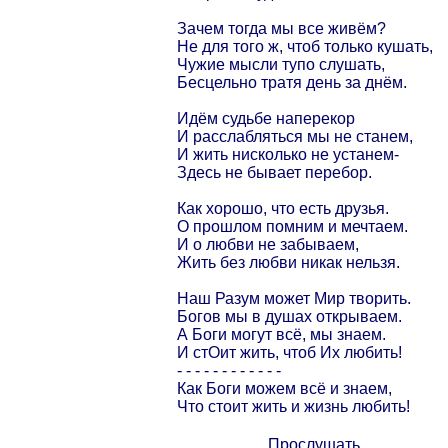
Зачем тогда мы все живём?
Не для того ж, чтоб только кушать,
Чужие мысли тупо слушать,
Бесцельно тратя день за днём.
Идём судьбе наперекор
И расслабляться мы не станем,
И жить нисколько не устанем-
Здесь не бывает перебор.
Как хорошо, что есть друзья.
О прошлом помним и мечтаем.
И о любви не забываем,
Жить без любви никак нельзя.
Наш Разум может Мир творить.
Богов мы в душах открываем.
А Боги могут всё, мы знаем.
И стОит жить, чтоб Их любить!
- - - - - - - - - - - -
Как Боги можем всё и знаем,
Что стоит жить и жизнь любить!
Прослушать