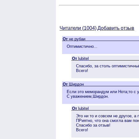
Читатели (
1004)
Добавить отзыв
От
не рубаи
Оптимистично...
От
lubitel
Спасибо, за столь оптимистичны
Всего!
От
Ширдон
Если это меморандум или Нота;то с
С уважением,Ширдон.
От
lubitel
Это ни то и совсем не другое, а 
ПРиятно, что она смогла вам по
Спасибо за отзыв!
Всего!