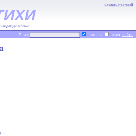
Сделать стартовой
ТИХИ
 литературоведение.
Поиск
автора |
текст
а
т –