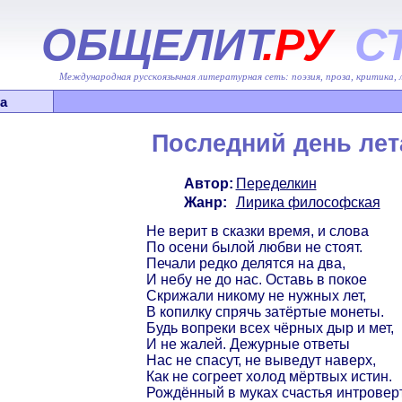
ОБЩЕЛИТ
.РУ
С
Международная русскоязычная литературная сеть: поэзия, проза, критика,
а
Последний день лет
Автор:
Переделкин
Жанр:
Лирика философская
Не верит в сказки время, и слова
По осени былой любви не стоят.
Печали редко делятся на два,
И небу не до нас. Оставь в покое
Скрижали никому не нужных лет,
В копилку спрячь затёртые монеты.
Будь вопреки всех чёрных дыр и мет,
И не жалей. Дежурные ответы
Нас не спасут, не выведут наверх,
Как не согреет холод мёртвых истин.
Рождённый в муках счастья интровер