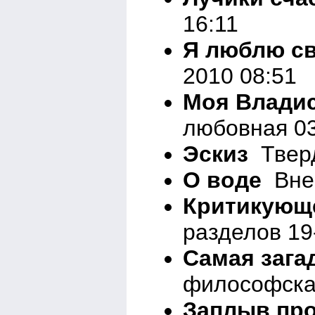
16:11
Я люблю с
2010 08:51
Моя Влади
любовная 03
Эскиз
Тверд
О воде
Вне 
Критикующ
разделов 19
Самая зага
философска
Заплыв про