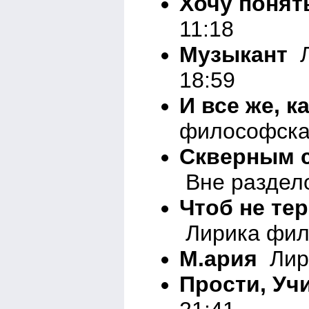
Хочу понят
11:18
Музыкант
Л
18:59
И все же, 
философска
Скверным с
Вне раздело
Чтоб не те
Лирика фил
М.ария
Лир
Прости, Уч