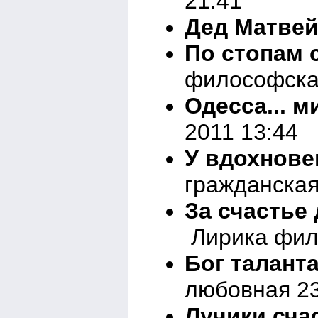
21:41
Дед Матве
По стопам 
философска
Одесса... м
2011 13:44
У вдохнове
гражданская
За счастье
Лирика фил
Бог таланта
любовная 23
Лучики сча