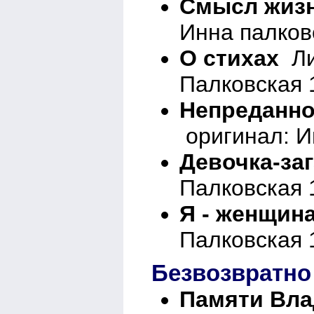
Смысл жиз
Инна палков
О стихах
Ли
Палковская 
Непреданно
оригинал: И
Девочка-за
Палковская 
Я - женщина
Палковская 
Безвозвратно
Памяти Вла