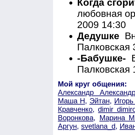
Когда сгорит
любовная ор
2009 14:30
Дедушке
Вне
Палковская 
-Бабушке-
В
Палковская 
Мой круг общения:
Александр Александ
Маша Н
,
Эйтан
,
Игорь
Кравченко
,
dimir dimir
Воронкова
,
Марина М
Аргун
,
svetlana_d
,
Ива