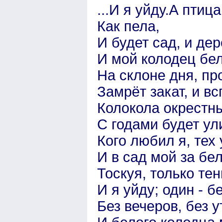
...И я уйду.А птица
Как пела,
И будет сад, и дер
И мой колодец бе
На склоне дня, пр
Замрёт закат, и в
Колокола окрестны
С годами будет ул
Кого любил я, тех 
И в сад мой за бе
Тоскуя, только тен
И я уйду; один - бе
Без вечеров, без 