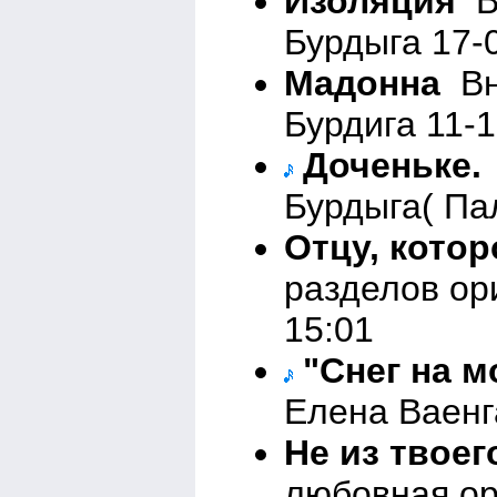
Изоляция
Вн
Бурдыга 17-
Мадонна
Вне
Бурдига 11-1
Доченьке.
Бурдыга( Па
Отцу, котор
разделов ор
15:01
"Снег на 
Елена Ваенг
Не из твоег
любовная ор