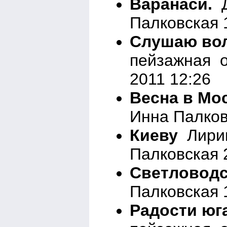
Варанаси.
Д
Палковская 
Слушаю вол
пейзажная о
2011 12:26
Весна в Мо
Инна Палков
Киеву
Лирик
Палковская 
Светловодс
Палковская 
Радости юг