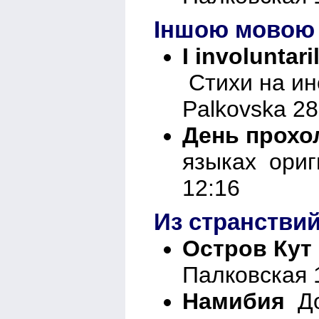
Iншою мовою
I involuntar
Стихи на ин
Palkovska 28
День прохо
языках ориг
12:16
Из странствий
Остров Кут
Палковская 
Намибия
До