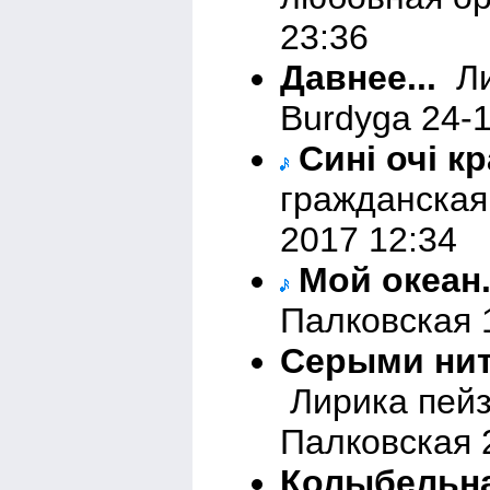
23:36
Давнее...
Ли
Burdyga 24-
Сині очі к
гражданская
2017 12:34
Мой океан
Палковская 
Серыми нит
Лирика пейз
Палковская 
Колыбельн