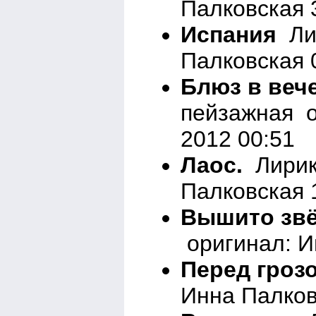
Палковская 
Испания
Лир
Палковская 
Блюз в веч
пейзажная о
2012 00:51
Лаос.
Лирик
Палковская 
Вышито звё
оригинал: И
Перед грозо
Инна Палков