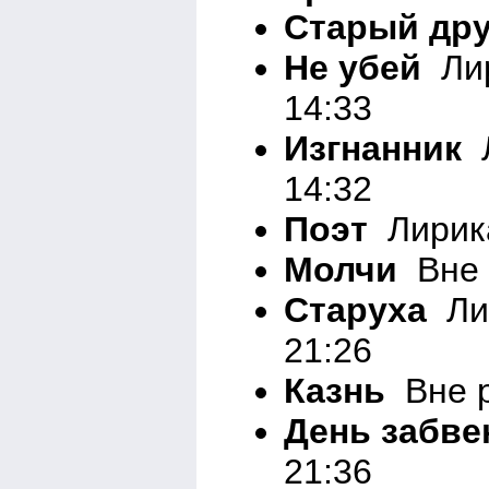
Старый дру
Не убей
Лир
14:33
Изгнанник
Л
14:32
Поэт
Лирика
Молчи
Вне 
Старуха
Лир
21:26
Казнь
Вне р
День забве
21:36