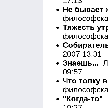
17:13
Не бывает 
философска
Тяжесть утр
философска
Собирател
2007 13:31
Знаешь...
Ли
09:57
Что толку в
философска
"Когда-то"
Л
19:27