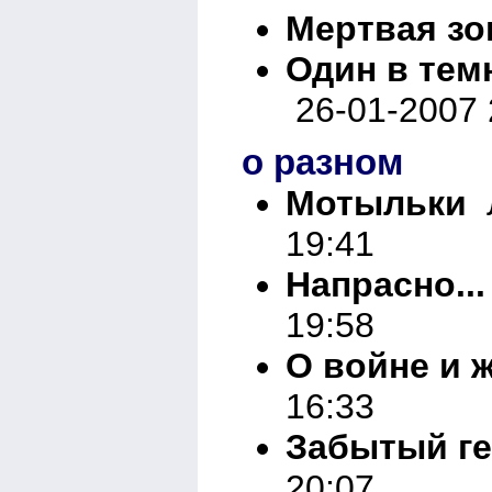
Мертвая зо
Один в темн
26-01-2007 
о разном
Мотыльки
Л
19:41
Напрасно...
19:58
О войне и ж
16:33
Забытый г
20:07