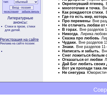
тип:
Окрепнувший птенец.
В
многоточие и точка.
Вне
регистрация
забыли пароль
Как рождаются стихи.
В
Где-то есть мир, котор
Литературные
Про перемены
Вне разд
анонсы:
Не отличить любви от 
Стихи в прозе,
стихи
В горах.
Вне разделов 1
для детей.
Никогда.
Лирика любовна
Сказка про любовь
Лир
Регистрация на сайте
Чудаки.
Вне разделов 11
Реклама на сайте поэзии:
Знаки.
Вне разделов 11-
Написать и забыть.
Вне
Снег ложиться белым 
Отказаться от любви
Ли
Дай Бог любить своих 
Вот уж пропади така л
Не снегурка
Юмористиче
Совр