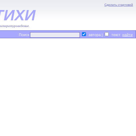
Сделать стартовой
ТИХИ
 литературоведение.
Поиск
автора |
текст