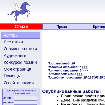
Стихи
Проза
Критик
Авторы
Все стихи
Отзывы на стихи
Аудиокниги
Конкурсы поэзии
Произведений: 20
Написано отзывов: 7
>>>
Моя страница
Получено отзывов: 6
>>>
Читателей: 12571
>>>
Помощь
Последнее посещение: 28-02-2008 10:
О сайте поэзии
Опубликованные работы:
Для зарегистрированных
пользователей
Люди редко любят прос
логин:
Двое.
Вне разделов 09-0
пароль:
Не доброта.
Лирика фил