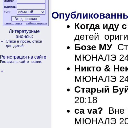
логин:
пароль:
Опубликованны
тип:
Когда иду 
регистрация
забыли пароль
Литературные
детей ориги
анонсы:
Стихи в прозе,
стихи
Бозе МУ
Сти
для детей.
МЮНАЛЭ 24-
Регистрация на сайте
Реклама на сайте поэзии:
Никто & Не
МЮНАЛЭ 24-
Старый Бу
20:18
ca va?
Вне 
МЮНАЛЭ 20-