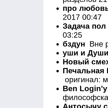
про любовь
2017 00:47
Задача пол
03:25
бздун
Вне р
уши и Душ
Новый сме
Печальная 
оригинал: м
Ben Login'
философска
Антосычу с