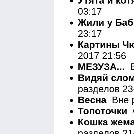
Утята и кот
03:17
Жили у Баб
23:17
Картины Ч
2017 21:56
МЕЗУЗА...
В
Видяй слом
разделов 23
Весна
Вне р
Топоточки
С
Кошка жема
разделов 21