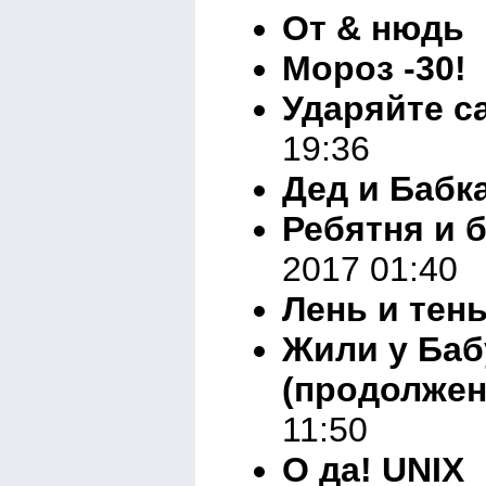
От & нюдь
В
Мороз -30!
В
Ударяйте с
19:36
Дед и Бабк
Ребятня и 
2017 01:40
Лень и тен
Жили у Баб
(продолжен
11:50
О да! UNIX
В