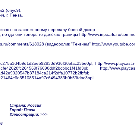
2 (опус9).
, г. Пенза.
ризонт по заснеженному перевалу боевой дозор ...
, но где они теперь те далёкие границы http://www.inpearls.ru/comm
rls.ru/comments/618028 (видеоролик "Реквием" http://www.youtube
/3cc275a3d4b9d1d2eeb92833d936f30efac235e0pl; http://www.playcas
0/57cfe42020fc264569f76690ddf2bcbbc1f41fd3pl; http://www.playca
0ead42e9020547b37184ca214f2dfa10772b2fbfpl;
4/b921464c6e35108514a97c6494383b0b53fdac3apl
Страна: Россия
Город: Пенза
Иллюстрации:
>>>
36