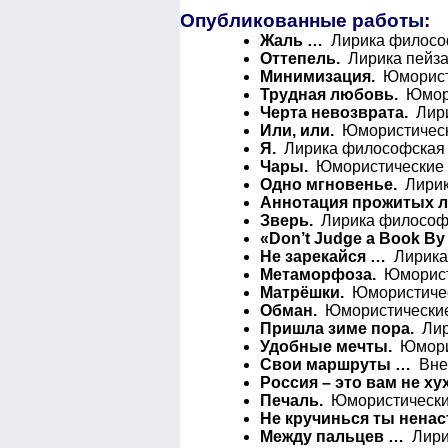
Опубликованные работы:
Жаль …
Лирика философ
Оттепель.
Лирика пейза
Минимизация.
Юмористи
Трудная любовь.
Юмори
Черта невозврата.
Лири
Или, или.
Юмористически
Я.
Лирика философская 
Чары.
Юмористические с
Одно мгновенье.
Лирик
Аннотация прожитых л
Зверь.
Лирика философс
«Don’t Judge a Book By 
Не зарекайся …
Лирика 
Метаморфоза.
Юмористи
Матрёшки.
Юмористическ
Обман.
Юмористические 
Пришла зиме пора.
Лири
Удобные мечты.
Юморис
Свои маршруты …
Вне 
Россия – это вам не х
Печаль.
Юмористические
Не кручинься ты нена
Между пальцев …
Лирик