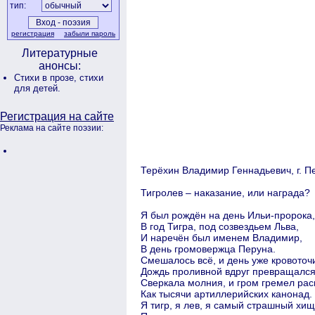
тип:
регистрация
забыли пароль
Литературные
анонсы:
Стихи в прозе,
стихи
для детей.
Регистрация на сайте
Реклама на сайте поэзии:
Терёхин Владимир Геннадьевич, г. Пен
Тигролев – наказание, или награда?
Я был рождён на день Ильи-пророка,
В год Тигра, под созвездьем Льва,
И наречён был именем Владимир,
В день громовержца Перуна.
Смешалось всё, и день уже кровоточ
Дождь проливной вдруг превращался 
Сверкала молния, и гром гремел рас
Как тысячи артиллерийских канонад.
Я тигр, я лев, я самый страшный хищ