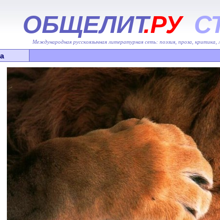
ОБЩЕЛИТ
.РУ
С
Международная русскоязычная литературная сеть: поэзия, проза, критика,
а