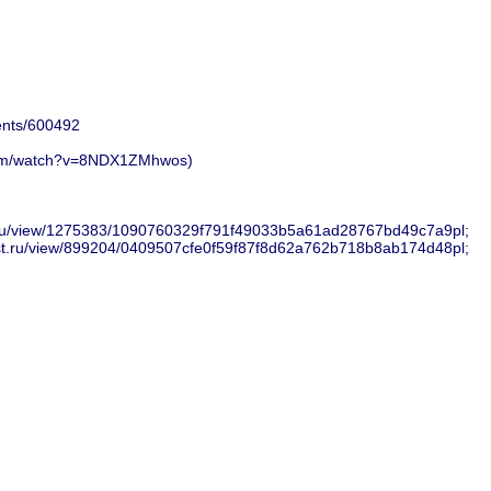
ents/600492
.com/watch?v=8NDX1ZMhwos)
t.ru/view/1275383/1090760329f791f49033b5a61ad28767bd49c7a9pl;
st.ru/view/899204/0409507cfe0f59f87f8d62a762b718b8ab174d48pl;