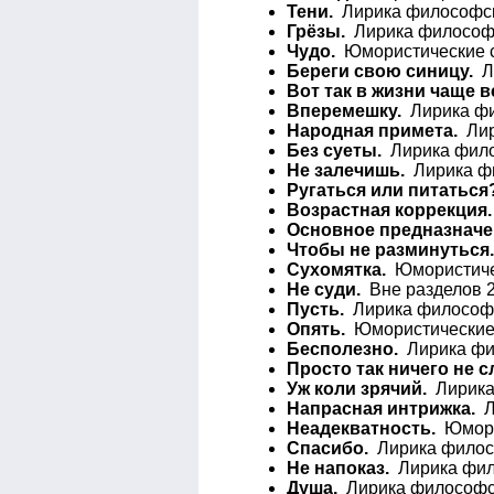
Тени.
Лирика философск
Грёзы.
Лирика философс
Чудо.
Юмористические ст
Береги свою синицу.
Ли
Вот так в жизни чаще в
Вперемешку.
Лирика фи
Народная примета.
Лир
Без суеты.
Лирика фило
Не залечишь.
Лирика фи
Ругаться или питаться
Возрастная коррекция.
Основное предназначе
Чтобы не разминуться.
Сухомятка.
Юмористичес
Не суди.
Вне разделов 2
Пусть.
Лирика философс
Опять.
Юмористические с
Бесполезно.
Лирика фил
Просто так ничего не 
Уж коли зрячий.
Лирика 
Напрасная интрижка.
Л
Неадекватность.
Юморис
Спасибо.
Лирика филосо
Не напоказ.
Лирика фил
Душа.
Лирика философск