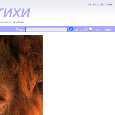
Сделать стартовой
ТИХИ
 литературоведение.
Поиск
автора |
текст