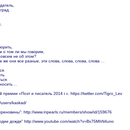
датель,
град.
,
ворить,
и о том ли мы говорим,
 совсем не об этом?
ие же они все разные, эти слова, слова, слова, слова …
ся.
ть.
ться.
осить ...
ремии «Поэт и писатель 2014 г.». https://twitter.com/Tigro_Lev
/users/kaskad/
еновины": http://www.inpearls.ru/members/show/id/159676
одии дождя" http://www.youtube.com/watch?v=Bx75MhN4uno