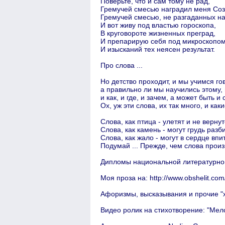
Поверьте, что и сам тому не рад,
Гремучей смесью наградил меня Соз
Гремучей смесью, не разгаданных на
И вот живу под властью гороскопа,
В круговороте жизненных преград,
И препарирую себя под микроскопом
И изысканий тех неясен результат.
Про слова ...
Но детство проходит, и мы учимся го
а правильно ли мы научились этому, 
и как, и где, и зачем, а может быть и
Ох, уж эти слова, их так много, и как
Слова, как птица - улетят и не вернут
Слова, как камень - могут грудь разби
Слова, как жало - могут в сердце впи
Подумай ... Прежде, чем слова произн
Дипломы национальной литературной п
Моя проза на: http://www.obshelit.com
Афоризмы, высказывания и прочие "хр
Видео ролик на стихотворение: "Мел