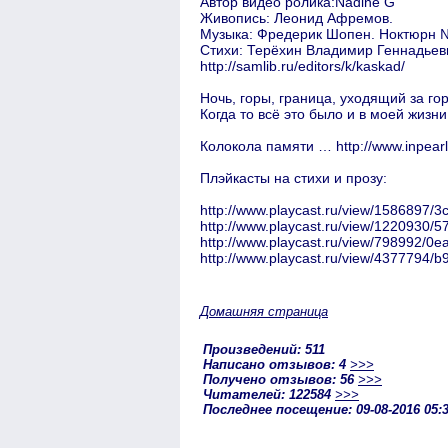
Автор видео ролика:Nadine G
Живопись: Леонид Афремов.
Музыка: Фредерик Шопен. Ноктюрн №
Стихи: Терёхин Владимир Геннадьевич
http://samlib.ru/editors/k/kaskad/
Ночь, горы, граница, уходящий за го
Когда то всё это было и в моей жизни
Колокола памяти … http://www.inpea
Плэйкасты на стихи и прозу:
http://www.playcast.ru/view/1586897
http://www.playcast.ru/view/122093
http://www.playcast.ru/view/798992/
http://www.playcast.ru/view/437779
Домашняя страница
Произведений: 511
Написано отзывов: 4
>>>
Получено отзывов: 56
>>>
Читателей: 122584
>>>
Последнее посещение: 09-08-2016 05: