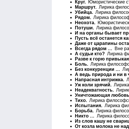
Круг.
Юмористические ст
Маршрут.
Лирика филосо
Убийца.
Лирика философ
Рядом.
Лирика философс
Неохота.
Юмористически
Потуши.
Лирика философ
И на органы бывает пр
Пусть всё останется как 
Даже от царапины ост
Всегда рядом …
Вне раз
А судьи кто?
Лирика фи
Разве к горю привыка
Боль.
Лирика философск
Без конкуренции …
Лир
А ведь природа и ни в
Напрасная интрижка.
Л
Уж коли зрячий.
Лирика 
Неадекватность.
Лирика
Уничтожающая любовь
Тихо.
Лирика философск
Испытания.
Лирика фил
Борьба.
Лирика философ
Никто …
Лирика филосо
Из слов кашу не свар
От козла молока не н