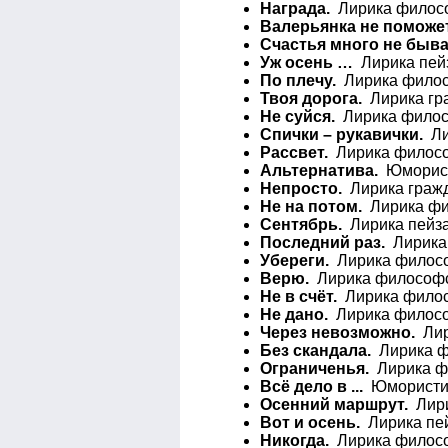
Награда.
Лирика филосо
Валерьянка не поможет
Счастья много не быва
Уж осень …
Лирика пейз
По плечу.
Лирика филос
Твоя дорога.
Лирика гра
Не суйся.
Лирика филосо
Спички – рукавички.
Ли
Рассвет.
Лирика филосо
Альтернатива.
Юмористи
Непросто.
Лирика гражд
Не на потом.
Лирика фи
Сентябрь.
Лирика пейза
Последний раз.
Лирика 
Убереги.
Лирика филосо
Верю.
Лирика философск
Не в счёт.
Лирика филос
Не дано.
Лирика филосо
Через невозможно.
Лир
Без скандала.
Лирика ф
Ограниченья.
Лирика фи
Всё дело в ...
Юмористиче
Осенний маршрут.
Лири
Вот и осень.
Лирика пей
Никогда.
Лирика филосо