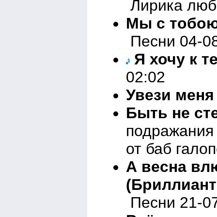
Лирика любо
Мы с тобою
Песни 04-08
Я хочу к т
02:02
Увези меня
Быть не ст
подражания 
от баб гало
А весна вл
(Бриллиан
Песни 21-07