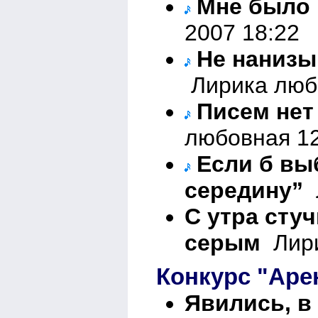
Мне было 
2007 18:22
Не нанизы
Лирика любо
Писем нет 
любовная 12
Если б вы
середину”
Л
С утра сту
серым
Лири
Конкурс "Аре
Явились, в