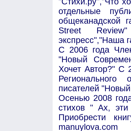
"Стихи.ру","Что х
отдельные публ
общеканадской г
Street Review"
экспресс","Наша г
С 2006 года Чле
"Новый Современ
Хочет Автор?" С 
Регионального 
писателей "Новый
Осенью 2008 год
стихов " Ах, эти
Приобрести кни
manuylova.com