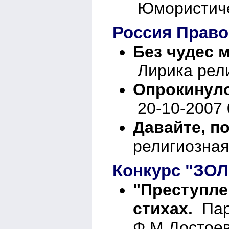
Юмористичес
Россия Право
Без чудес м
Лирика рели
Опрокинуло
20-10-2007 
Давайте, п
религиозная
Конкурс "ЗО
"Преступлен
стихах.
Пар
Ф.М.Достоев