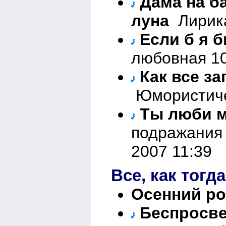
Дама на б
луна
Лирика
Если б я 
любовная 10
Как все з
Юмористичес
Ты люби м
подражания 
2007 11:39
Все, как тогда
Осенний р
Беспросве