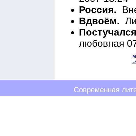
Россия.
Вне
Вдвоём.
Лир
Постучался 
любовная 07
М
L
Современная лите