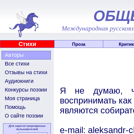
ОБЩ
Международная русскоязы
Стихи
Проза
Критик
Авторы
Все стихи
Отзывы на стихи
Аудиокниги
Я не думаю, ч
Конкурсы поэзии
Моя страница
воспринимать как 
Помощь
являются собират
О сайте поэзии
Для зарегистрированных
e-mail: aleksandr
пользователей