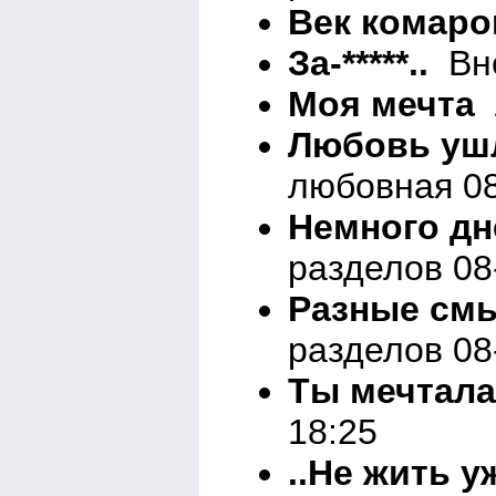
Век комаро
За-*****..
Вне
Моя мечта
Л
Любовь ушл
любовная 08
Немного дн
разделов 08
Разные смы
разделов 08
Ты мечтал
18:25
..Не жить уж