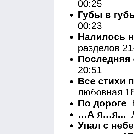
00:25
Губы в губ
00:23
Налилось 
разделов 21
Последняя 
20:51
Все стихи 
любовная 18
По дороге
В
…А я…я...
Л
Упал с неб