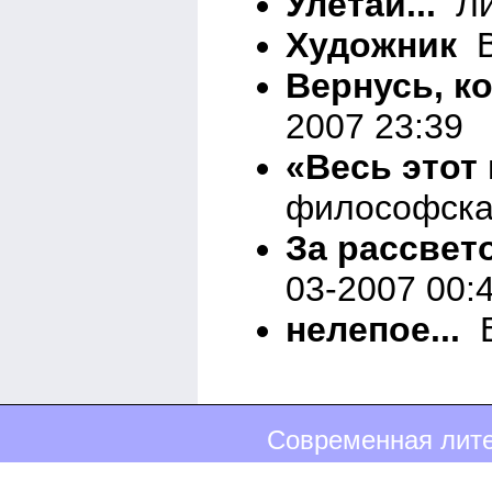
Улетай...
Ли
Художник
В
Вернусь, к
2007 23:39
«Весь этот 
философска
За рассвет
03-2007 00:
нелепое...
В
Современная лите