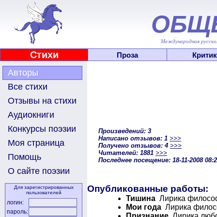
ОБЩ
Международная русскоя
Стихи
Проза
Критик
Авторы
Все стихи
Отзывы на стихи
Аудиокниги
Конкурсы поэзии
Произведений: 3
Написано отзывов: 1
>>>
Моя страница
Получено отзывов: 4
>>>
Читателей: 1881
>>>
Помощь
Последнее посещение: 18-11-2008 08:
О сайте поэзии
Опубликованные работы:
Для зарегистрированных
пользователей
Тишина
Лирика философ
логин:
Мои года
Лирика филосо
пароль:
Признание
Лирика любо