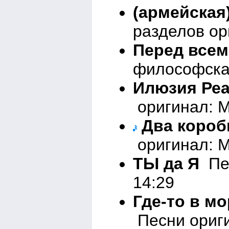
(армейская
разделов ор
Перед все
философская
Илюзия Ре
оригинал: М
Два короб
оригинал: М
ТЫ да Я
Пес
14:29
Где-то в мо
Песни ориги