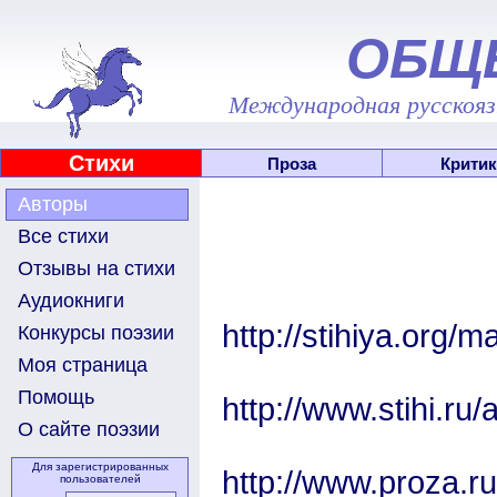
ОБЩ
Международная русскоязы
Стихи
Проза
Критик
Авторы
Все стихи
Отзывы на стихи
Аудиокниги
http://stihiya.org/
Конкурсы поэзии
Моя страница
Помощь
http://www.stihi.ru
О сайте поэзии
Для зарегистрированных
http://www.proza.ru/
пользователей