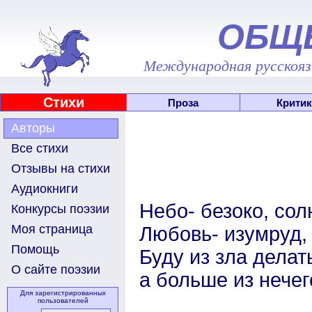
ОБЩ
Международная русскоязы
Стихи
Проза
Критик
Авторы
Все стихи
Отзывы на стихи
Аудиокниги
Небо- безоко, сол
Конкурсы поэзии
Моя страница
Любовь- изумруд, 
Помощь
Буду из зла делат
О сайте поэзии
а больше из нечего
Для зарегистрированных
пользователей