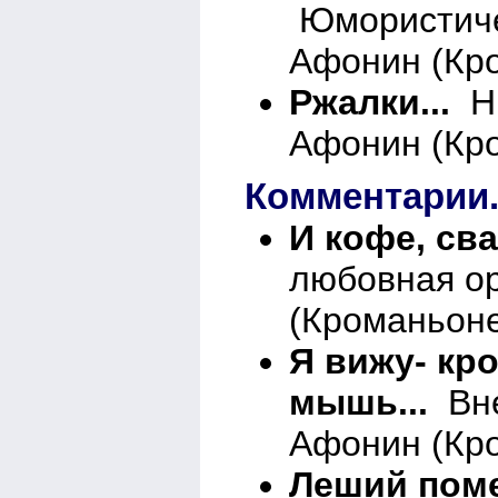
Юмористиче
Афонин (Кро
Ржалки...
Ни
Афонин (Кро
Комментарии..
И кофе, св
любовная о
(Кроманьоне
Я вижу- кр
мышь...
Вне
Афонин (Кро
Леший поме