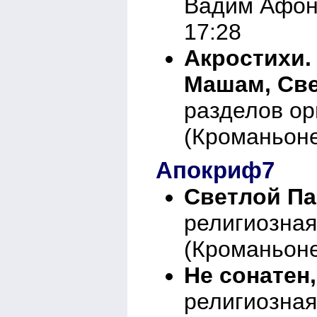
Вадим Афон
17:28
Акростихи. 
Машам, Све
разделов о
(Кроманьоне
Апокриф7
Светлой Па
религиозна
(Кроманьоне
Не сонатен,
религиозна