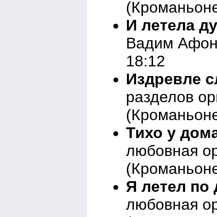
(Кроманьоне
И летела ду
Вадим Афони
18:12
Издревле сл
разделов о
(Кроманьоне
Тихо у дома
любовная о
(Кроманьоне
Я летел по 
любовная о