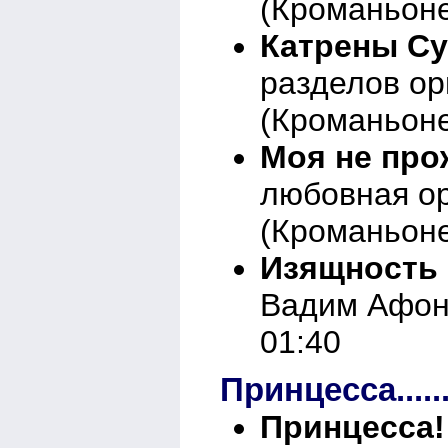
(Кроманьоне
Катрены Су
разделов о
(Кроманьоне
Моя не прож
любовная о
(Кроманьоне
Изящность 
Вадим Афони
01:40
Принцесса.....
Принцесса!