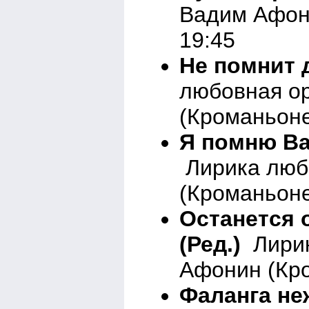
Вадим Афон
19:45
Не помнит д
любовная о
(Кроманьоне
Я помню Вас
Лирика люб
(Кроманьоне
Останется о
(Ред.)
Лирик
Афонин (Кро
Фаланга неж