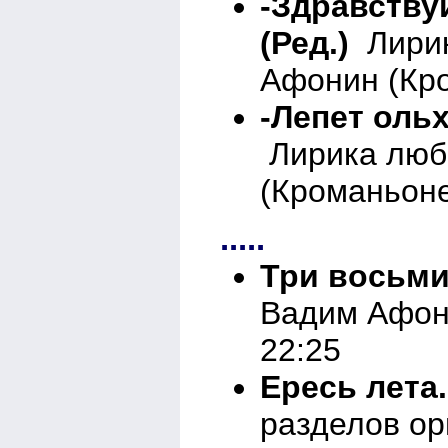
-Здравствуй
(Ред.)
Лирик
Афонин (Кро
-Лепет оль
Лирика люб
(Кроманьоне
.....
Три восьми
Вадим Афони
22:25
Ересь лета
разделов о