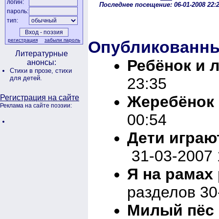
логин:
Последнее посещение: 06-01-2008 22:
пароль:
тип:
регистрация
забыли пароль
Опубликованны
Литературные
Ребёнок и 
анонсы:
Стихи в прозе,
стихи
для детей.
23:35
Жеребёнок
Регистрация на сайте
Реклама на сайте поэзии:
00:54
Дети играют
31-03-2007 
Я на рамах 
разделов 30
Милый пёс