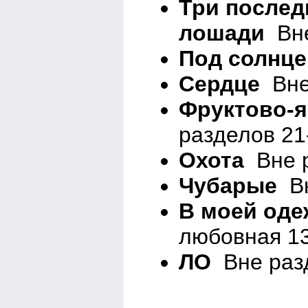
Три послед
лошади
Вне
Под солнц
Сердце
Вне 
Фруктово-я
разделов 21
Охота
Вне р
Чубарые
Вн
В моей оде
любовная 13
ЛО
Вне раз