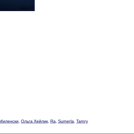
Миленски
,
Ольга Хейлик
,
Ra
,
Sumerla
,
Tamry