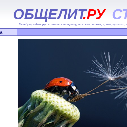
ОБЩЕЛИТ
.РУ
С
Международная русскоязычная литературная сеть: поэзия, проза, критика,
а