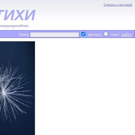
Сделать стартовой
ТИХИ
 литературоведение.
Поиск
автора |
текст