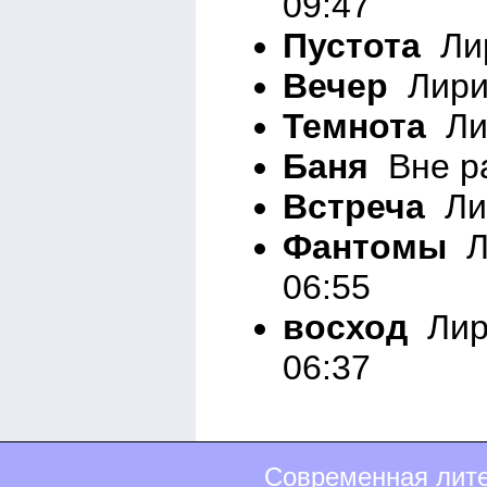
09:47
Пустота
Лир
Вечер
Лирик
Темнота
Лир
Баня
Вне ра
Встреча
Лир
Фантомы
Ли
06:55
восход
Лири
06:37
Современная лите