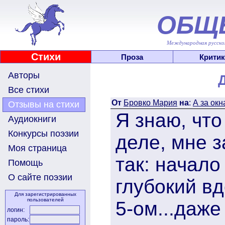
ОБЩ
Международная русскоя
Стихи
Проза
Критик
Авторы
Все стихи
От
Бровко Мария
на
:
А за окн
Отзывы на стихи
Я знаю, что
Аудиокниги
Конкурсы поэзии
деле, мне 
Моя страница
так: начало
Помощь
О сайте поэзии
глубокий вд
Для зарегистрированных
пользователей
5-ом...даже
логин:
пароль: