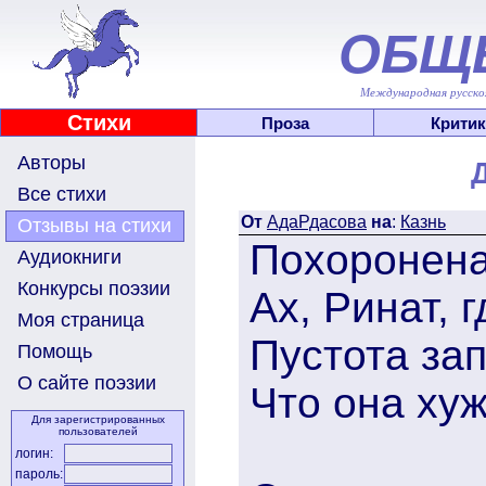
ОБЩ
Международная русскоя
Стихи
Проза
Критик
Авторы
Все стихи
От
АдаРдасова
на
:
Казнь
Отзывы на стихи
Похоронена
Аудиокниги
Конкурсы поэзии
Ах, Ринат, 
Моя страница
Пустота зап
Помощь
О сайте поэзии
Что она ху
Для зарегистрированных
пользователей
логин:
пароль: