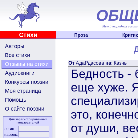
ОБЩ
Международная русскоя
Стихи
Проза
Критик
Авторы
Все стихи
От
АдаРдасова
на
:
Казнь
Отзывы на стихи
Бедность - 
Аудиокниги
Конкурсы поэзии
еще хуже. Я
Моя страница
специализи
Помощь
О сайте поэзии
это, конечн
Для зарегистрированных
пользователей
от души, в
логин:
пароль: