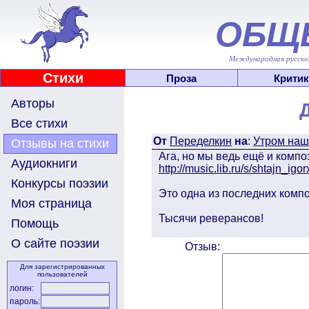
ОБЩ
Международная русскоя
Стихи
Проза
Критик
Авторы
Все стихи
От
Переделкин
на
:
Утром наш 
Отзывы на стихи
Ага, но мы ведь ещё и компо
Аудиокниги
http://music.lib.ru/s/shtajn_ig
Конкурсы поэзии
Это одна из последних композ
Моя страница
Тысячи реверансов!
Помощь
О сайте поэзии
Отзыв:
Для зарегистрированных
пользователей
логин:
пароль: