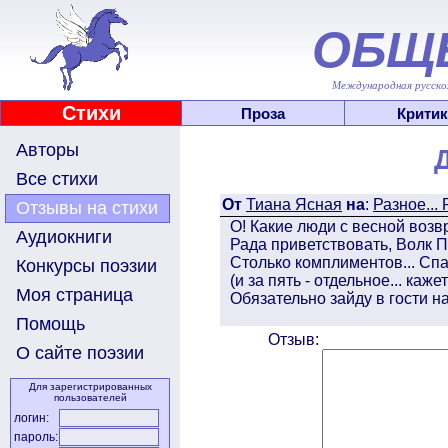
ОБЩ
Международная русскоя
Стихи
Проза
Критик
Авторы
Все стихи
От
Тиана Ясная
на
:
Разное... 
Отзывы на стихи
О! Какие люди с весной возв
Аудиокниги
Рада приветствовать, Волк П
Столько комплиментов... Сп
Конкурсы поэзии
(и за пять - отдельное... каж
Моя страница
Обязательно зайду в гости на
Помощь
Отзыв:
О сайте поэзии
Для зарегистрированных
пользователей
логин:
пароль: