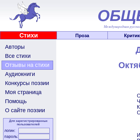
ОБЩ
Международная русскоя
Стихи
Проза
Критик
Авторы
Все стихи
Октя
Отзывы на стихи
Аудиокниги
Конкурсы поэзии
Моя страница
О
Помощь
Ч
К
О сайте поэзии
С
Для зарегистрированных
пользователей
логин:
И
пароль: