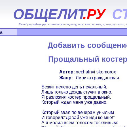
ОБЩЕЛИТ
.РУ
С
Международная русскоязычная литературная сеть: поэзия, проза, критика,
а
Добавить сообщени
Прощальный костер
Автор:
nechalnyi skomorox
Жанр:
Лирика гражданская
Бежит нелепо день печальный,
Лишь только дождь стучит в окно.
Я разложил костер прощальный,
Который ждал меня уже давно.
Который звал по вечерам унылым
И говорил:"Давай уже иди ко мне!"
А я молил всем голосом тоскливым: