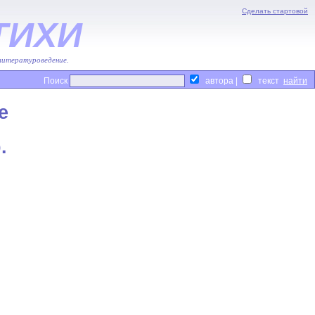
Сделать стартовой
ТИХИ
 литературоведение.
Поиск
автора |
текст
е
.