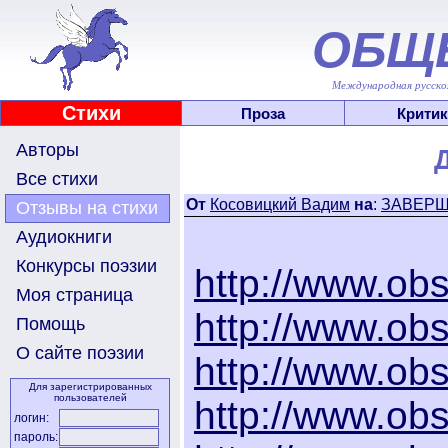
ОБЩ
Международная русскоя
Стихи
Проза
Критик
Авторы
Все стихи
От
Косовицкий Вадим
на
:
ЗАВЕРШЕН
Отзывы на стихи
Аудиокниги
Конкурсы поэзии
http://www.obs
Моя страница
http://www.obs
Помощь
О сайте поэзии
http://www.obs
Для зарегистрированных
пользователей
http://www.obs
логин:
пароль: