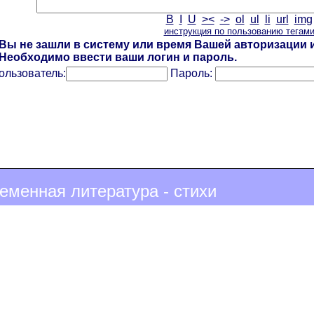
B
I
U
><
->
ol
ul
li
url
img
инструкция по пользованию тегам
Вы не зашли в систему или время Вашей авторизации и
Необходимо ввести ваши логин и пароль.
ользователь:
Пароль:
еменная литература - стихи