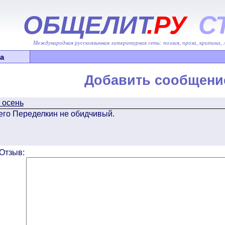
ОБЩЕЛИТ
.РУ
С
Международная русскоязычная литературная сеть: поэзия, проза, критика,
а
Добавить сообщени
 осень
чего Переделкин не обидчивый.
Отзыв: