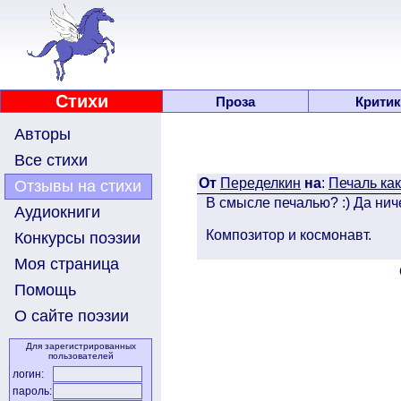
Стихи
Проза
Критик
Авторы
Все стихи
От
Переделкин
на
:
Печаль как
Отзывы на стихи
В смысле печалью? :) Да ни
Аудиокниги
Композитор и космонавт.
Конкурсы поэзии
Моя страница
Помощь
О сайте поэзии
Для зарегистрированных
пользователей
логин:
пароль: