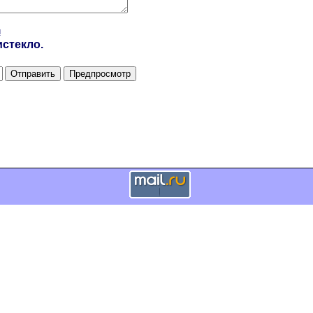
и
стекло.