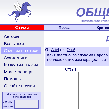
ОБЩ
Международная русскоя
Стихи
Проза
Критик
Авторы
Все стихи
От
Ariel
на
:
Опа!
Отзывы на стихи
Как известно, со словами Европа
Аудиокниги
неплохой стих, жизнерадостный - 
Конкурсы поэзии
Отзыв:
Моя страница
Помощь
О сайте поэзии
Для зарегистрированных
пользователей
логин:
пароль: