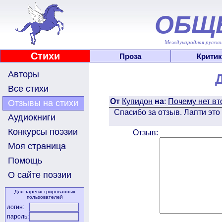
ОБЩ
Международная русскоя
Стихи
Проза
Критик
Авторы
Все стихи
От
Купидон
на
:
Почему нет вто
Отзывы на стихи
Спасибо за отзыв. Лапти это
Аудиокниги
Конкурсы поэзии
Отзыв:
Моя страница
Помощь
О сайте поэзии
Для зарегистрированных
пользователей
логин:
пароль: