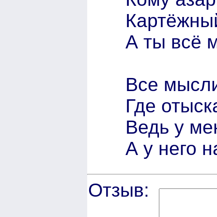
Картёжный
А ты всё 
Все мысли
Где отыска
Ведь у ме
А у него 
Отзыв: