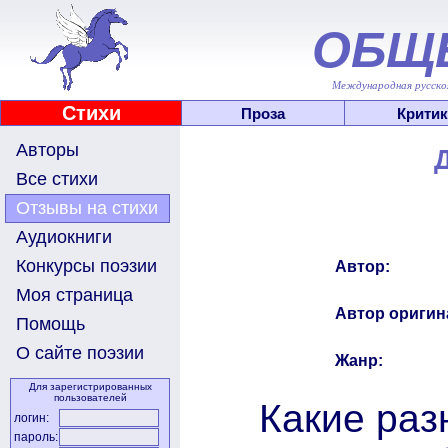
ОБЩ
Международная русскоя
Стихи
Проза
Критик
Авторы
Все стихи
Отзывы на стихи
Аудиокниги
Конкурсы поэзии
Автор:
Моя страница
Автор оригин
Помощь
О сайте поэзии
Жанр:
Для зарегистрированных
пользователей
Какие раз
логин:
пароль: