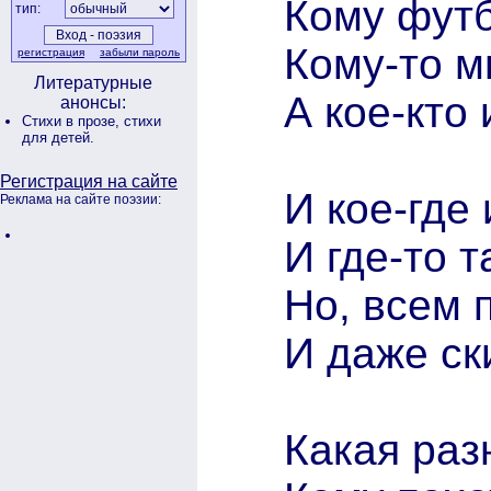
Кому футб
тип:
Кому-то м
регистрация
забыли пароль
Литературные
А кое-кто 
анонсы:
Стихи в прозе,
стихи
для детей.
Регистрация на сайте
И кое-где
Реклама на сайте поэзии:
И где-то 
Но, всем 
И даже ск
Какая раз