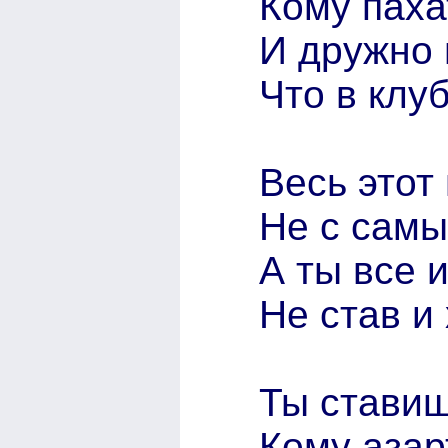
Кому паха
И дружно 
Что в клуб
Весь этот
Не с сам
А ты все 
Не став и
Ты ставиш
Кому азарт