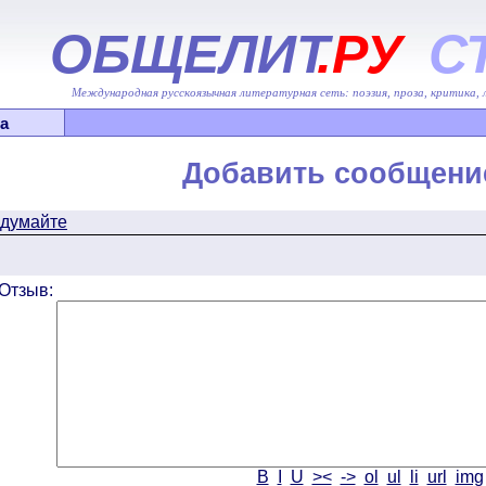
ОБЩЕЛИТ
.РУ
С
Международная русскоязычная литературная сеть: поэзия, проза, критика,
а
Добавить сообщени
думайте
Отзыв:
B
I
U
><
->
ol
ul
li
url
img