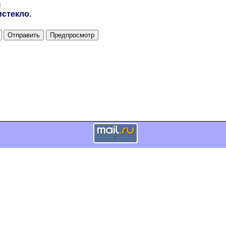
и
стекло.