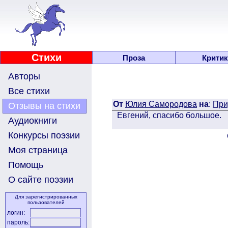
Стихи
Проза
Критик
Авторы
Все стихи
От
Юлия Самородова
на
:
При
Отзывы на стихи
Евгений, спасибо большое.
Аудиокниги
Конкурсы поэзии
Моя страница
Помощь
О сайте поэзии
Для зарегистрированных
пользователей
логин:
пароль: