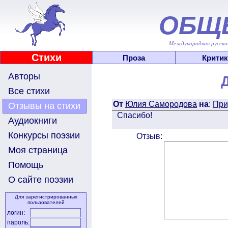
ОБЩ
Международная русскоя
Стихи
Проза
Критик
Авторы
Все стихи
От
Юлия Самородова
на
:
При
Отзывы на стихи
Спасибо!
Аудиокниги
Конкурсы поэзии
Отзыв:
Моя страница
Помощь
О сайте поэзии
Для зарегистрированных
пользователей
логин:
пароль: