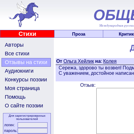
ОБЩ
Международная русскоя
Стихи
Проза
Критик
Авторы
Все стихи
От
Ольга Хейлик
на
:
Колея
Отзывы на стихи
Сережа, здорово ты возвел! Под
Аудиокниги
С уважением, достойное написан
Конкурсы поэзии
Отзыв:
Моя страница
Помощь
О сайте поэзии
Для зарегистрированных
пользователей
логин:
пароль: