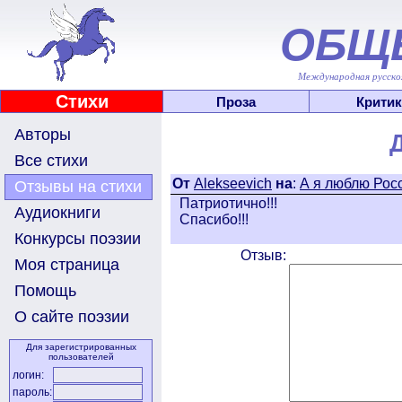
ОБЩ
Международная русскоя
Стихи
Проза
Критик
Авторы
Все стихи
От
Alekseevich
на
:
А я люблю Рос
Отзывы на стихи
Патриотично!!!
Аудиокниги
Спасибо!!!
Конкурсы поэзии
Отзыв:
Моя страница
Помощь
О сайте поэзии
Для зарегистрированных
пользователей
логин:
пароль: