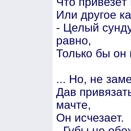
Что привезёт
Или другое ка
- Целый сунд
равно,
Только бы он 
... Но, не за
Дав привязать
мачте,
Он исчезает.
- Губы не обо