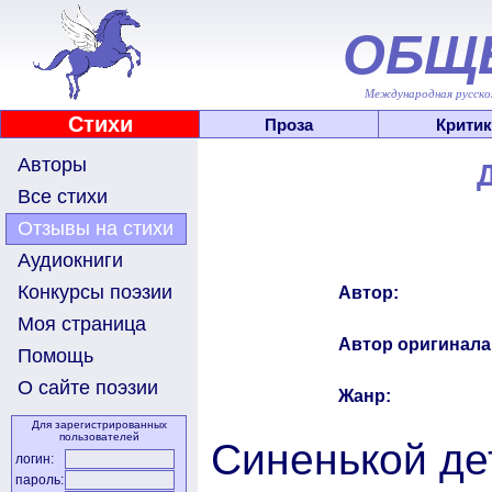
ОБЩ
Международная русскоя
Стихи
Проза
Критик
Авторы
Все стихи
Отзывы на стихи
Аудиокниги
Конкурсы поэзии
Автор:
Моя страница
Автор оригинала
Помощь
О сайте поэзии
Жанр:
Для зарегистрированных
пользователей
Синенькой де
логин:
пароль: