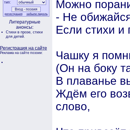
Можно поранит
тип:
- Не обижайс
регистрация
забыли пароль
Литературные
Если стихи и 
анонсы:
Стихи в прозе,
стихи
для детей.
Регистрация на сайте
Чашку я помн
Реклама на сайте поэзии:
(Он на боку т
В плаванье в
Ждём его воз
слово,