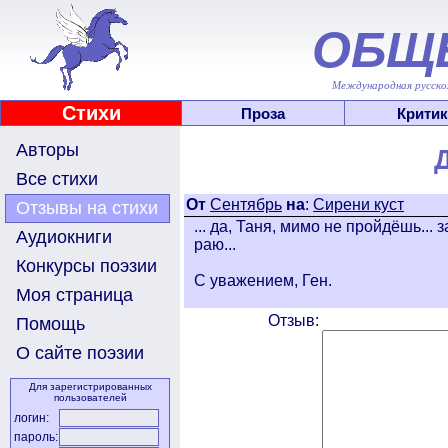
ОБЩ
Международная русскоя
Стихи
Проза
Критик
Авторы
Все стихи
От
Сентябрь
на
:
Сирени куст
Отзывы на стихи
... да, Таня, мимо не пройдёшь...
Аудиокниги
раю...
Конкурсы поэзии
С уважением, Ген.
Моя страница
Отзыв:
Помощь
О сайте поэзии
Для зарегистрированных
пользователей
логин:
пароль: