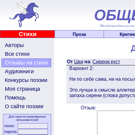
ОБЩ
Международная русскоя
Стихи
Проза
Критик
Авторы
Все стихи
От
Цви
на
:
Сирени куст
Отзывы на стихи
Вариант 2:
Аудиокниги
Ни по себе сама, ни на посыл
Конкурсы поэзии
Моя страница
Это лучше в смысле аллитер
запаха сирени (слова допус
Помощь
О сайте поэзии
Отзыв:
Для зарегистрированных
пользователей
логин:
пароль: