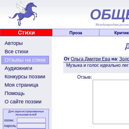
ОБЩ
Международная русскоя
Стихи
Проза
Критик
Авторы
Все стихи
От
Ольга Дмитри Ева
на
:
Золо
Отзывы на стихи
Музыка и голос идеально лег
Аудиокниги
Конкурсы поэзии
Отзыв:
Моя страница
Помощь
О сайте поэзии
Для зарегистрированных
пользователей
логин:
пароль: