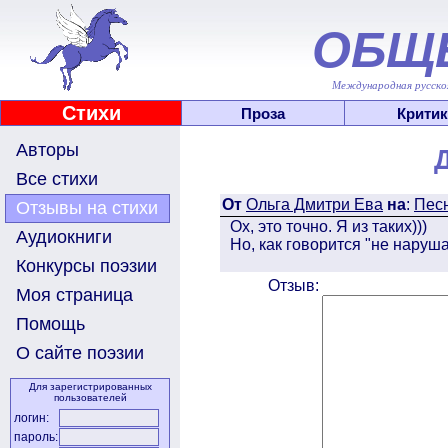
ОБЩ
Международная русскоя
Стихи
Проза
Критик
Авторы
Все стихи
От
Ольга Дмитри Ева
на
:
Песн
Отзывы на стихи
Ох, это точно. Я из таких)))
Аудиокниги
Но, как говорится "не наруша
Конкурсы поэзии
Отзыв:
Моя страница
Помощь
О сайте поэзии
Для зарегистрированных
пользователей
логин:
пароль: