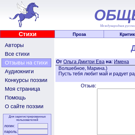
ОБЩ
Международная русскоя
Стихи
Проза
Критик
Авторы
Все стихи
От
Ольга Дмитри Ева
на
:
Имена
Отзывы на стихи
Волшебное, Марина.)
Аудиокниги
Пусть тебя любит май и радует рад
Конкурсы поэзии
Отзыв:
Моя страница
Помощь
О сайте поэзии
Для зарегистрированных
пользователей
логин:
пароль: