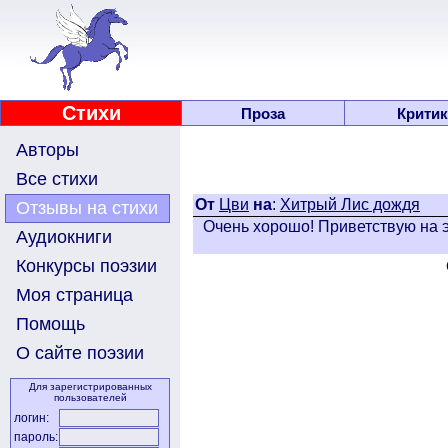
Стихи
Проза
Критик
Авторы
Все стихи
От
Цви
на
:
Хитрый Лис дождя
Отзывы на стихи
Очень хорошо! Приветствую на э
Аудиокниги
Конкурсы поэзии
Моя страница
Помощь
О сайте поэзии
Для зарегистрированных
пользователей
логин:
пароль: