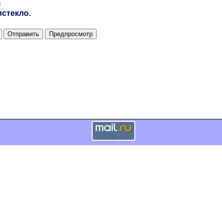
и
стекло.