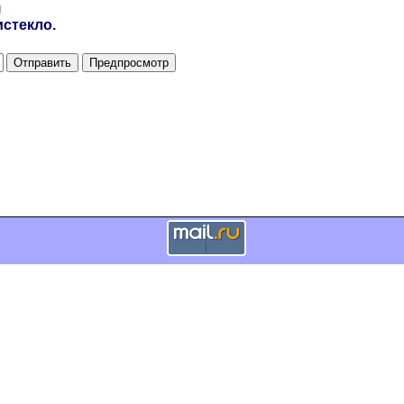
и
стекло.