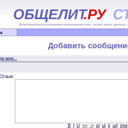
ОБЩЕЛИТ
.РУ
С
Международная русскоязычная литературная сеть: поэзия, проза, критика,
а
Добавить сообщени
а мне...
Отзыв:
B
I
U
><
->
ol
ul
li
url
img