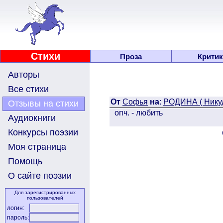
Стихи
Проза
Критик
Авторы
Все стихи
От
Софья
на
:
РОДИНА ( Никуд
Отзывы на стихи
опч. - любить
Аудиокниги
Конкурсы поэзии
Моя страница
Помощь
О сайте поэзии
Для зарегистрированных
пользователей
логин:
пароль: