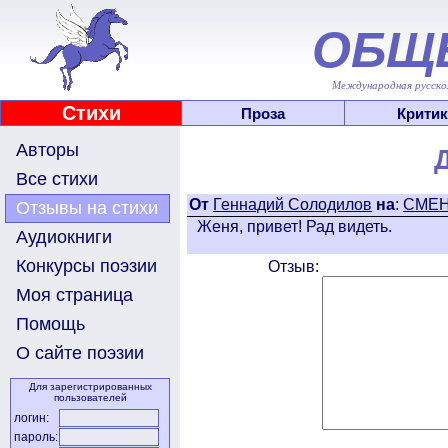
ОБЩ
Международная русскоя
Стихи
Проза
Критик
Авторы
Все стихи
От
Геннадий Солодилов
на
:
СМЕН
Отзывы на стихи
Женя, привет! Рад видеть.
Аудиокниги
Конкурсы поэзии
Отзыв:
Моя страница
Помощь
О сайте поэзии
Для зарегистрированных
пользователей
логин:
пароль: