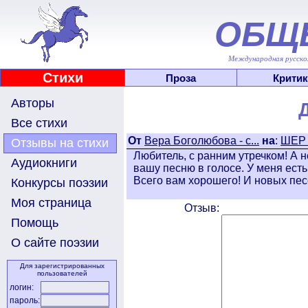
ОБЩ
Международная русскоя
Стихи
Проза
Критик
Авторы
Все стихи
От
Вера Боголюбова - с...
на
:
ШЕР
Отзывы на стихи
Любитель, с ранним утречком! А н
Аудиокниги
вашу песню в голосе. У меня ест
Всего вам хорошего! И новых пес
Конкурсы поэзии
Моя страница
Отзыв:
Помощь
О сайте поэзии
Для зарегистрированных
пользователей
логин:
пароль: