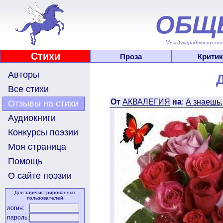
ОБЩ
Международная русскоя
Стихи
Проза
Критик
Авторы
Все стихи
От
АКВАЛЕГИЯ
на
:
А знаешь, 
Отзывы на стихи
Аудиокниги
Конкурсы поэзии
Моя страница
Помощь
О сайте поэзии
Для зарегистрированных
пользователей
логин:
пароль: