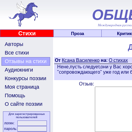
ОБЩ
Международная русскоя
Стихи
Проза
Критик
Авторы
Все стихи
От
Ксана Василенко
на
:
О стихах
Отзывы на стихи
Нене,пусть следует,они у Вас хор
Аудиокниги
"сопровождающего" уже год или бо
Конкурсы поэзии
Отзыв:
Моя страница
Помощь
О сайте поэзии
Для зарегистрированных
пользователей
логин:
пароль: