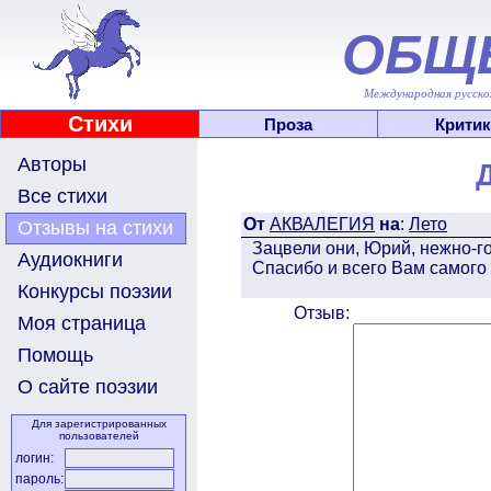
ОБЩ
Международная русскоя
Стихи
Проза
Критик
Авторы
Все стихи
От
АКВАЛЕГИЯ
на
:
Лето
Отзывы на стихи
Зацвели они, Юрий, нежно-г
Аудиокниги
Спасибо и всего Вам самого
Конкурсы поэзии
Отзыв:
Моя страница
Помощь
О сайте поэзии
Для зарегистрированных
пользователей
логин:
пароль: