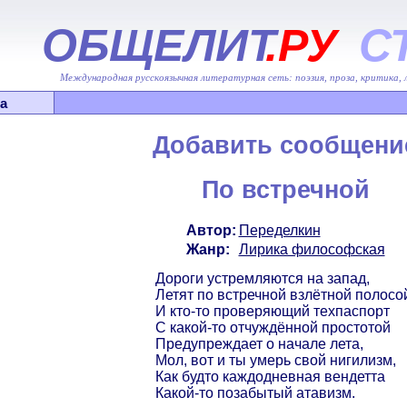
ОБЩЕЛИТ
.РУ
С
Международная русскоязычная литературная сеть: поэзия, проза, критика,
а
Добавить сообщени
По встречной
Автор:
Переделкин
Жанр:
Лирика философская
Дороги устремляются на запад,
Летят по встречной взлётной полосо
И кто-то проверяющий техпаспорт
С какой-то отчуждённой простотой
Предупреждает о начале лета,
Мол, вот и ты умерь свой нигилизм,
Как будто каждодневная вендетта
Какой-то позабытый атавизм.