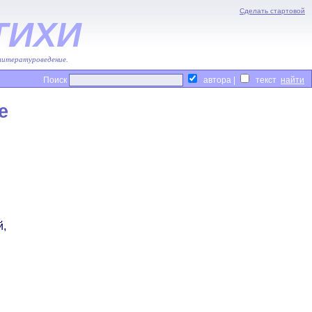
Сделать стартовой
ТИХИ
 литературоведение.
Поиск
автора |
текст
е
й,