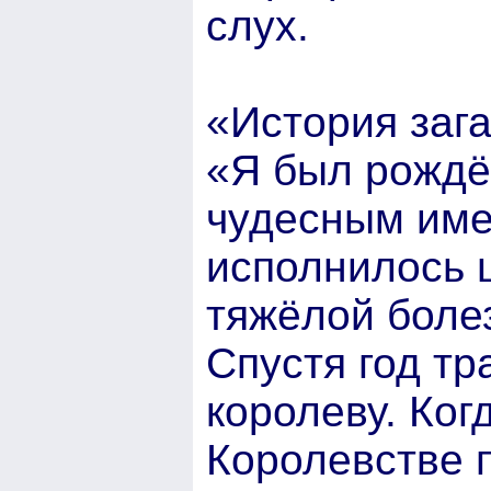
слух.
«История заг
«Я был рождё
чудесным име
исполнилось ш
тяжёлой боле
Спустя год тр
королеву. Ког
Королевстве 