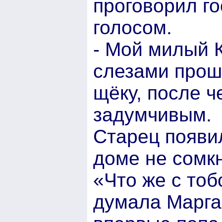
проговорил г
голосом.
- Мой милый К
слезами прош
щёку, после ч
задумчивым.
Старец появил
доме не сомкн
«Что же с тоб
думала Марга