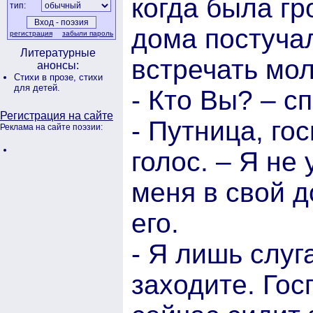
когда была гр
тип:
дома постуча
регистрация
забыли пароль
Литературные
встречать мо
анонсы:
Стихи в прозе,
стихи
для детей.
- Кто Вы? – с
Регистрация на сайте
- Путница, го
Реклама на сайте поэзии:
голос. – Я не
меня в свой д
его.
- Я лишь слуг
заходите. Го