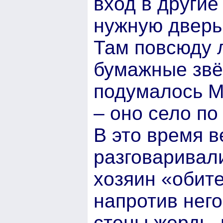
вход в другие
нужную дверь
Там повсюду л
бумажные звё
подумалось М
– оно село по
В это время 
разговаривали
хозяин «обит
напротив него
стены жердь, 