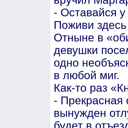
- Оставайся у
Поживи здесь
Отныне в «оби
девушки посел
одно необъяс
в любой миг.
Как-то раз «К
- Прекрасная 
вынужден отлу
будет в отъез