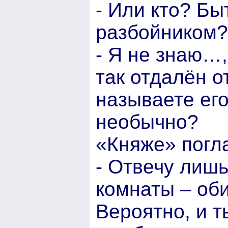
- Или кто? Бы
разбойником? 
- Я не знаю…
так отдалён о
называете ег
необычно?
«Княже» погл
- Отвечу лишь
комнаты – оби
Вероятно, и 