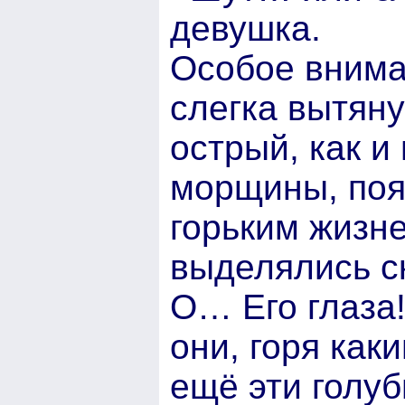
девушка.
Особое внима
слегка вытяну
острый, как и
морщины, поя
горьким жизн
выделялись ск
О… Его глаза!
они, горя ка
ещё эти голу