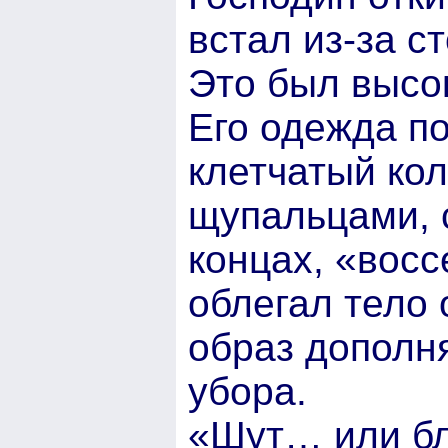
встал из-за ст
Это был высо
Его одежда п
клетчатый ко
щупальцами, 
концах, «восс
облегал тело 
образ дополня
убора.
«Шут… или бл