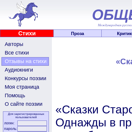
ОБЩ
Международная русскоя
Стихи
Проза
Критик
Авторы
Все стихи
«Ск
Отзывы на стихи
Аудиокниги
Конкурсы поэзии
Моя страница
Помощь
О сайте поэзии
«Сказки Старо
Для зарегистрированных
пользователей
Однажды в пр
логин:
пароль: